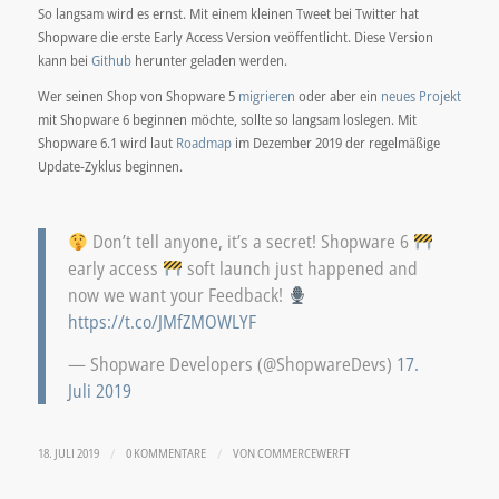
So langsam wird es ernst. Mit einem kleinen Tweet bei Twitter hat
Shopware die erste Early Access Version veöffentlicht. Diese Version
kann bei
Github
herunter geladen werden.
Wer seinen Shop von Shopware 5
migrieren
oder aber ein
neues Projekt
mit Shopware 6 beginnen möchte, sollte so langsam loslegen. Mit
Shopware 6.1 wird laut
Roadmap
im Dezember 2019 der regelmäßige
Update-Zyklus beginnen.
Don’t tell anyone, it’s a secret! Shopware 6
early access
soft launch just happened and
now we want your Feedback!
https://t.co/JMfZMOWLYF
— Shopware Developers (@ShopwareDevs)
17.
Juli 2019
/
/
18. JULI 2019
0 KOMMENTARE
VON
COMMERCEWERFT