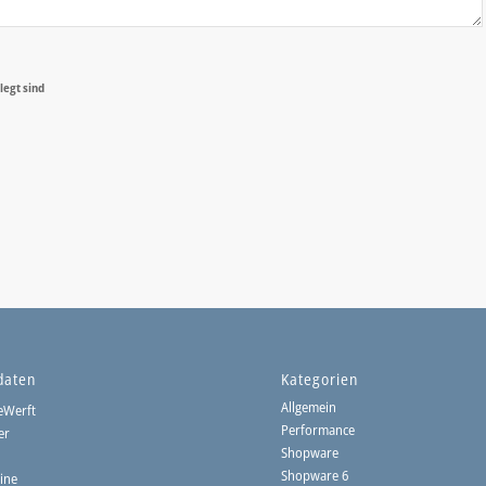
legt sind
daten
Kategorien
Allgemein
eWerft
Performance
er
Shopware
3
Shopware 6
ine