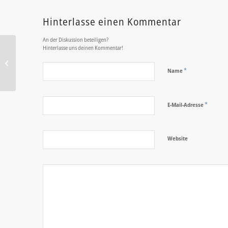
Hinterlasse einen Kommentar
An der Diskussion beteiligen?
Hinterlasse uns deinen Kommentar!
Zertifizierung zum
Shopware 6 Certified
*
Name
Template Designer
*
E-Mail-Adresse
Website