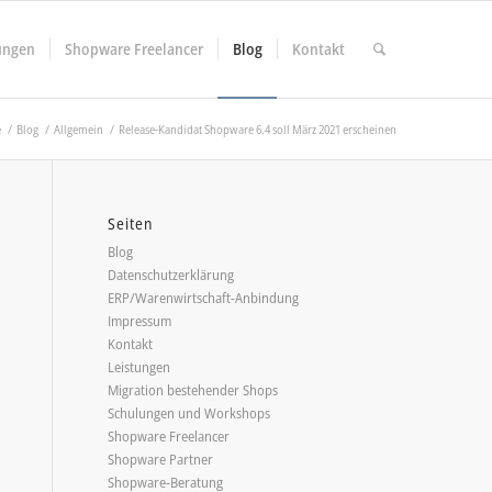
ungen
Shopware Freelancer
Blog
Kontakt
e
/
Blog
/
Allgemein
/
Release-Kandidat Shopware 6.4 soll März 2021 erscheinen
Seiten
Blog
Datenschutzerklärung
ERP/Warenwirtschaft-Anbindung
Impressum
Kontakt
Leistungen
Migration bestehender Shops
Schulungen und Workshops
Shopware Freelancer
Shopware Partner
Shopware-Beratung