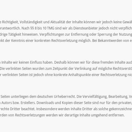
die Richtigkeit, Vollständigkeit und Aktualität der Inhalte können wir jedoch keine G
rantwortlich. Nach §§ 8 bis 10 TMG sind wir als Diensteanbieter jedoch nicht verpfli
rige Tätigkeit hinweisen. Verpflichtungen zur Entfernung oder Sperrung der Nutzun
punkt der Kenntnis einer konkreten Rechtsverletzung möglich. Bei Bekanntwerden von 
 Inhalte wir keinen Einfluss haben. Deshalb können wir für diese fremden Inhalte auc
h. Die verlinkten Seiten wurden zum Zeitpunkt der Verlinkung auf mögliche Rechtsvers
er verlinkten Seiten ist jedoch ohne konkrete Anhaltspunkte einer Rechtsverletzung
en Seiten unterliegen dem deutschen Urheberrecht. Die Vervielfältigung, Bearbeitung,
Autors bzw. Erstellers. Downloads und Kopien dieser Seite sind nur für den privaten,
rechte Dritter beachtet. Insbesondere werden Inhalte Dritter als solche gekennzeichn
rden von Rechtsverletzungen werden wir derartige Inhalte umgehend entfernen.