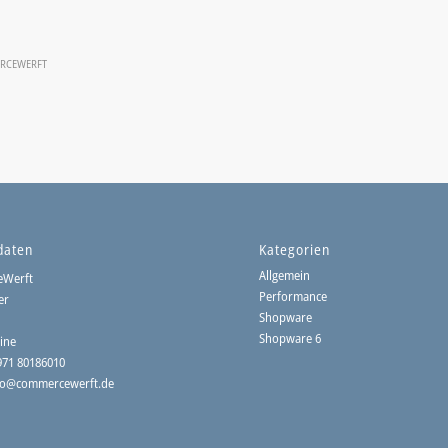
RCEWERFT
daten
Kategorien
Allgemein
eWerft
Performance
er
Shopware
3
Shopware 6
ine
5971 80186010
fo@
commercewerft.de