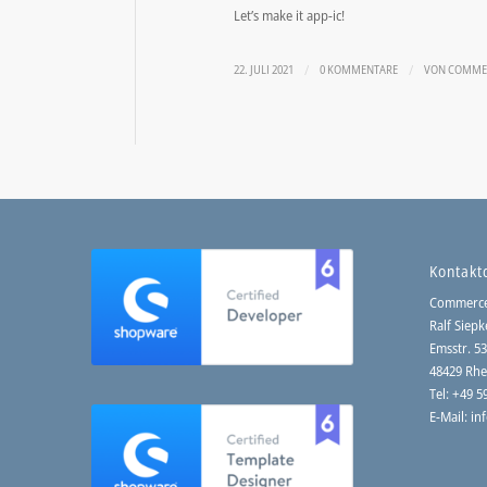
Let’s make it app-ic!
/
/
22. JULI 2021
0 KOMMENTARE
VON
COMME
Kontakt
Commerc
Ralf Siepk
Emsstr. 5
48429 Rhe
Tel: +49 
E-Mail:
in